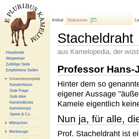
Artikel
Diskussion
L
F/b
Stacheldraht
aus Kamelopedia, der wüs
Hauptseite
Wegweiser
Wechseln zu:
Navigation
,
Suche
Zufällige Seite
Professor Hans-J
Empfohlene Seiten
Schwesterprojekte
Hinter dem so genann
KameloNews
Gute Frage
eigener Aussage "äußer
Gute Idee
Kamele eigentlich kein
KameloBooks
Kamelionary
Spiele & Co.
Nun ja, für alle, d
Mitmachen
Prof. Stacheldraht ist 
Werkzeuge