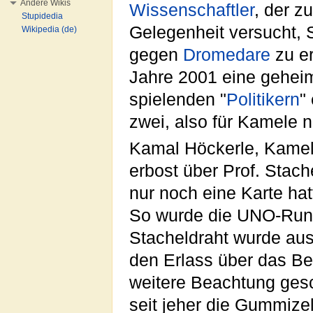
Andere Wikis
Wissenschaftler
, der z
Stupidedia
Gelegenheit versucht, 
Wikipedia (de)
gegen
Dromedare
zu er
Jahre 2001 eine gehei
spielenden "
Politikern
"
zwei, also für Kamele 
Kamal Höckerle, Kamel
erbost über Prof. Stac
nur noch eine Karte ha
So wurde die UNO-Rund
Stacheldraht wurde aus
den Erlass über das Be
weitere Beachtung gesc
seit jeher die Gummizel