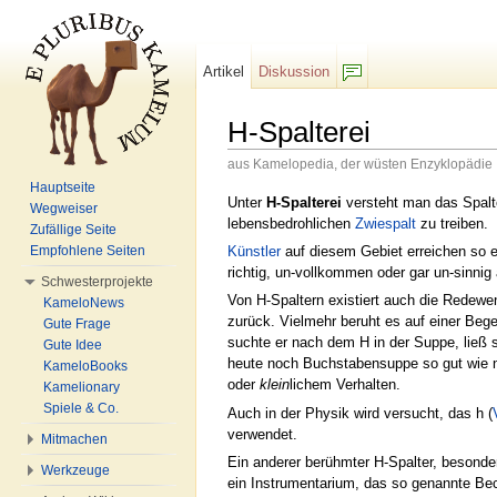
Artikel
Diskussion
F/b
H-Spalterei
aus Kamelopedia, der wüsten Enzyklopädie
Wechseln zu:
Navigation
,
Suche
Hauptseite
Unter
H-Spalterei
versteht man das Spalte
Wegweiser
lebensbedrohlichen
Zwiespalt
zu treiben.
Zufällige Seite
Künstler
auf diesem Gebiet erreichen so e
Empfohlene Seiten
richtig, un-vollkommen oder gar un-sinnig
Schwesterprojekte
Von H-Spaltern existiert auch die Redewe
KameloNews
zurück. Vielmehr beruht es auf einer Beg
Gute Frage
suchte er nach dem H in der Suppe, ließ 
Gute Idee
heute noch Buchstabensuppe so gut wie n
KameloBooks
oder
klein
lichem Verhalten.
Kamelionary
Spiele & Co.
Auch in der Physik wird versucht, das h (
verwendet.
Mitmachen
Ein anderer berühmter H-Spalter, besonde
Werkzeuge
ein Instrumentarium, das so genannte B