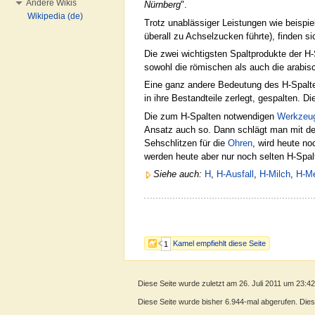
Andere Wikis
Nürnberg
".
Wikipedia (de)
Trotz unablässiger Leistungen wie beispi
überall zu Achselzucken führte), finden s
Die zwei wichtigsten Spaltprodukte der H-
sowohl die römischen als auch die arabis
Eine ganz andere Bedeutung des H-Spalten
in ihre Bestandteile zerlegt, gespalten. D
Die zum H-Spalten notwendigen
Werkzeu
Ansatz auch so. Dann schlägt man mit dem
Sehschlitzen für die
Ohren
, wird heute no
werden heute aber nur noch selten H-Sp
Siehe auch:
H
,
H-Ausfall
,
H-Milch
,
H-M
Kamel empfiehlt diese Seite
1
Diese Seite wurde zuletzt am 26. Juli 2011 um 23:4
Diese Seite wurde bisher 6.944-mal abgerufen. Dieser