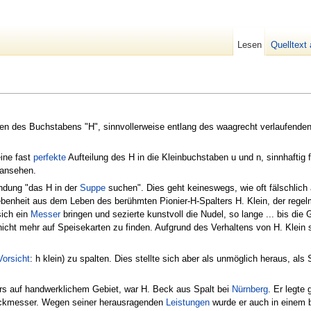
Lesen
Quelltext
n des Buchstabens "H", sinnvollerweise entlang des waagrecht verlaufenden Q
ine fast
perfekte
Aufteilung des H in die Kleinbuchstaben u und n, sinnhaftig f
 ansehen.
ndung "das H in der
Suppe
suchen". Dies geht keineswegs, wie oft fälschli
ebenheit aus dem Leben des berühmten Pionier-H-Spalters H. Klein, der regel
sich ein
Messer
bringen und sezierte kunstvoll die Nudel, so lange ... bis di
icht mehr auf Speisekarten zu finden. Aufgrund des Verhaltens von H. Klei
Vorsicht
: h klein) zu spalten. Dies stellte sich aber als unmöglich heraus, al
rs auf handwerklichem Gebiet, war H. Beck aus Spalt bei
Nürnberg
. Er legte
eckmesser. Wegen seiner herausragenden
Leistungen
wurde er auch in einem