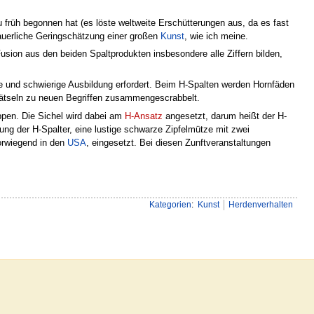
 früh begonnen hat (es löste weltweite Erschütterungen aus, da es fast
edauerliche Geringschätzung einer großen
Kunst
, wie ich meine.
ion aus den beiden Spaltprodukten insbesondere alle Ziffern bilden,
e und schwierige Ausbildung erfordert. Beim H-Spalten werden Hornfäden
orträtseln zu neuen Begriffen zusammengescrabbelt.
ppen. Die Sichel wird dabei am
H-Ansatz
angesetzt, darum heißt der H-
ng der H-Spalter, eine lustige schwarze Zipfelmütze mit zwei
vorwiegend in den
USA
, eingesetzt. Bei diesen Zunftveranstaltungen
Kategorien
:
Kunst
Herdenverhalten