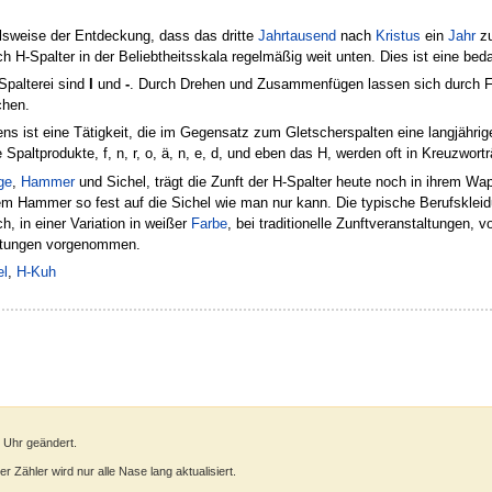
elsweise der Entdeckung, dass das dritte
Jahrtausend
nach
Kristus
ein
Jahr
zu
ich H-Spalter in der Beliebtheitsskala regelmäßig weit unten. Dies ist eine b
Spalterei sind
I
und
-
. Durch Drehen und Zusammenfügen lassen sich durch Fus
chen.
s ist eine Tätigkeit, die im Gegensatz zum Gletscherspalten eine langjährig
ie Spaltprodukte, f, n, r, o, ä, n, e, d, und eben das H, werden oft in Kreuzw
ge
,
Hammer
und Sichel, trägt die Zunft der H-Spalter heute noch in ihrem Wa
 Hammer so fest auf die Sichel wie man nur kann. Die typische Berufskleidu
ch, in einer Variation in weißer
Farbe
, bei traditionelle Zunftveranstaltungen, 
altungen vorgenommen.
el
,
H-Kuh
2 Uhr geändert.
 Zähler wird nur alle Nase lang aktualisiert.