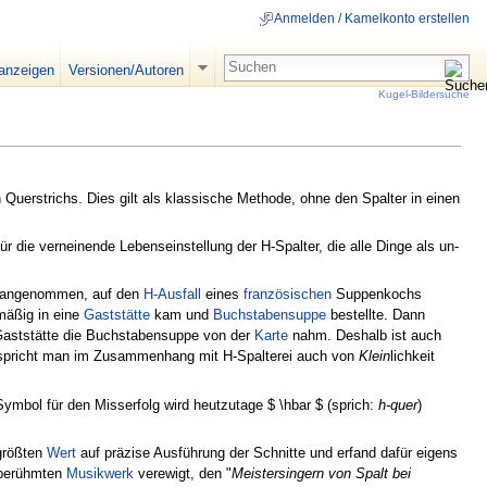
Anmelden / Kamelkonto erstellen
 anzeigen
Versionen/Autoren
Kugel-Bildersuche
uerstrichs. Dies gilt als klassische Methode, ohne den Spalter in einen
ür die verneinende Lebenseinstellung der H-Spalter, die alle Dinge als un-
ch angenommen, auf den
H-Ausfall
eines
französischen
Suppenkochs
mäßig in eine
Gaststätte
kam und
Buchstabensuppe
bestellte. Dann
e Gaststätte die Buchstabensuppe von der
Karte
nahm. Deshalb ist auch
n spricht man im Zusammenhang mit H-Spalterei auch von
Klein
lichkeit
s Symbol für den Misserfolg wird heutzutage
$ \hbar $
(sprich:
h-quer
)
 größten
Wert
auf präzise Ausführung der Schnitte und erfand dafür eigens
 berühmten
Musikwerk
verewigt, den "
Meistersingern von Spalt bei