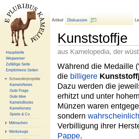
Artikel
Diskussion
L
F/b
Kunststoffje
aus Kamelopedia, der wüs
Hauptseite
Wegweiser
Wechseln zu:
Navigation
,
Suche
Während die Medaille (
Zufällige Seite
Empfohlene Seiten
die
billigere
Kunststoff
Schwesterprojekte
Dazu werden die jewei
KameloNews
Gute Frage
erhitzt und unter hohe
Gute Idee
KameloBooks
Münzen waren entgegen
Kamelionary
sondern
wahrscheinlic
Spiele & Co.
Mitmachen
Verbilligung ihrer Hers
Werkzeuge
Pappe
.