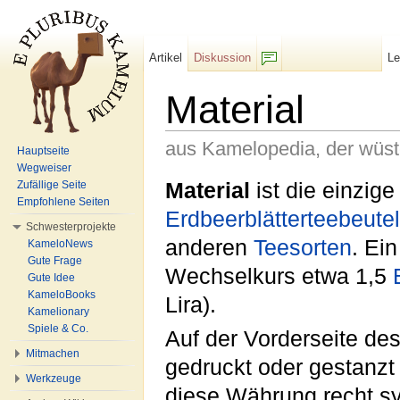
Artikel
Diskussion
L
F/b
Material
aus Kamelopedia, der wüs
Hauptseite
Wegweiser
Wechseln zu:
Navigation
,
Suche
Material
ist die einzig
Zufällige Seite
Empfohlene Seiten
Erdbeer
blätter
tee
beutel
Schwesterprojekte
anderen
Teesorten
. Ei
KameloNews
Gute Frage
Wechselkurs etwa 1,5
Gute Idee
KameloBooks
Lira).
Kamelionary
Spiele & Co.
Auf der Vorderseite des
Mitmachen
gedruckt oder gestanzt 
Werkzeuge
diese Währung recht sy