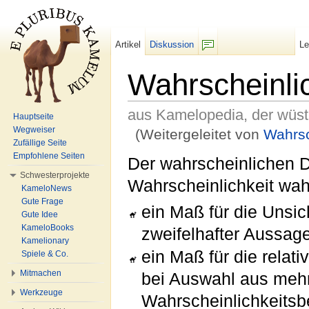
Artikel
Diskussion
L
F/b
Wahrscheinlic
aus Kamelopedia, der wüs
Hauptseite
Wegweiser
(Weitergeleitet von
Wahrsc
Zufällige Seite
Wechseln zu:
Navigation
,
Suche
Empfohlene Seiten
Der wahrscheinlichen D
Schwesterprojekte
Wahrscheinlichkeit wah
KameloNews
Gute Frage
ein Maß für die Unsic
Gute Idee
KameloBooks
zweifelhafter Aussag
Kamelionary
ein Maß für die relat
Spiele & Co.
Mitmachen
bei Auswahl aus mehr
Werkzeuge
Wahrscheinlichkeitsbe