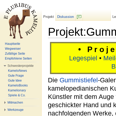
Projekt
Diskussion
L
F/b
Projekt:Gummi
Wechseln zu:
Navigation
,
Suche
Hauptseite
• P r o j e
Wegweiser
Zufällige Seite
Legespiel
•
Meil
Empfohlene Seiten
B
Schwesterprojekte
KameloNews
Gute Frage
Die
Gummistiefel
-Galer
Gute Idee
KameloBooks
kamelopedianischen Ku
Kamelionary
Künstler mit dem Auge f
Spiele & Co.
Mitmachen
geschickter Hand und k
Werkzeuge
nachfolgenden Werke, 