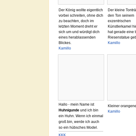
Der König wollte eigentlich
Der kleine Tonträ
vorbei schreiten, ohne dich
den Ton seinem
zu beachten, doch im
exzentrischen
letzten Moment dreht er
Künstlerkamel hin
sich um und würdigt dich
hat gerade eine 
eines herablassenden
Riesenstatue geb
Blickes.
Kamillo
Kamillo
Hallo - mein Name ist
Kleiner orangen
Huhnigunde
und ich bin
Kamillo
ein Huhn. Wenn ich einmal
groß bin, werde ich auch
so ein hübsches Model.
KKK