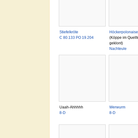
Stiefelkröte
Höckerpolonaise
C 80.133 PO 19.204
(Köppe im Quellt
geklont)
Nachteule
Uaah-Ahhhhh
Werwurm
8-D
8-D