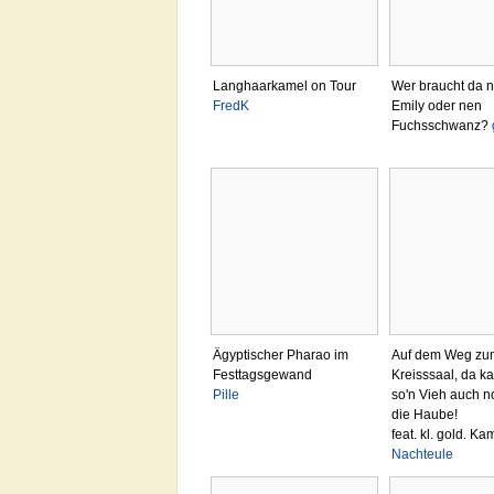
Langhaarkamel on Tour
Wer braucht da 
FredK
Emily oder nen
Fuchsschwanz?
Ägyptischer Pharao im
Auf dem Weg zu
Festtagsgewand
Kreisssaal, da ka
Pille
so'n Vieh auch n
die Haube!
feat. kl. gold. Ka
Nachteule