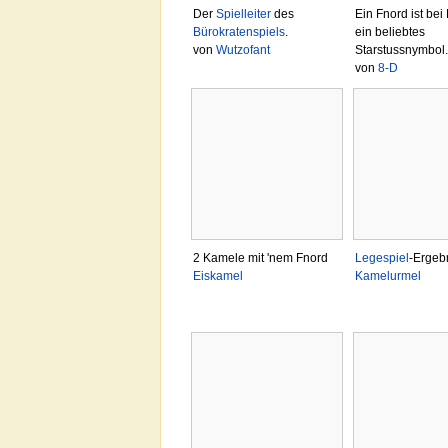
Der
Spielleiter
des
Ein Fnord ist be
Bürokratenspiels
.
ein beliebtes
von
Wutzofant
Starstussnymbol.
von
8-D
2 Kamele mit 'nem Fnord
Legespiel
-Ergeb
Eiskamel
Kamelurmel