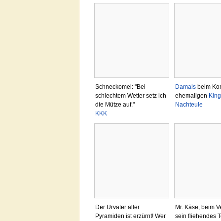
Schneckomel: "Bei
Damals
beim Kon
schlechtem Wetter setz ich
ehemaligen
King
die Mütze auf."
Nachteule
KKK
Der Urvater aller
Mr. Käse, beim V
Pyramiden ist erzürnt! Wer
sein fliehendes 