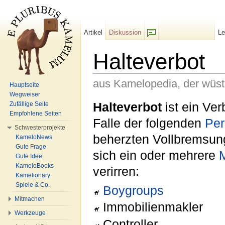
Artikel
Diskussion
L
F/b
Halteverbot
aus Kamelopedia, der wüs
Hauptseite
Wegweiser
Wechseln zu:
Navigation
,
Suche
Halteverbot
ist ein Ver
Zufällige Seite
Empfohlene Seiten
Falle der folgenden
Per
Schwesterprojekte
beherzten Vollbremsung
KameloNews
Gute Frage
sich ein oder mehrere
M
Gute Idee
KameloBooks
verirren:
Kamelionary
Spiele & Co.
Boygroups
Mitmachen
Immobilienmakler
Werkzeuge
Controller