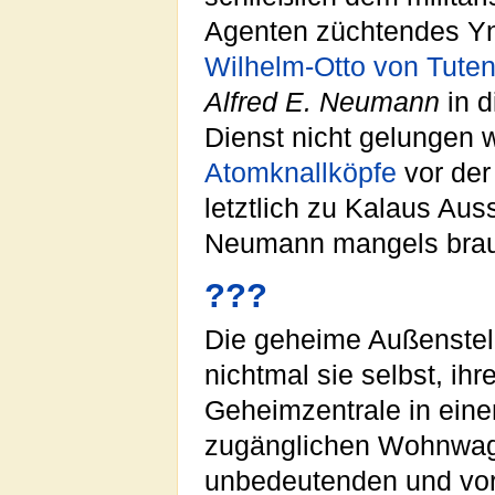
Agenten züchtendes Yns
Wilhelm-Otto von Tute
Alfred E. Neumann
in d
Dienst nicht gelungen w
Atomknallköpfe
vor der
letztlich zu Kalaus Au
Neumann mangels brauch
???
Die geheime Außenstell
nichtmal sie selbst, i
Geheimzentrale in eine
zugänglichen Wohnwage
unbedeutenden und vor 