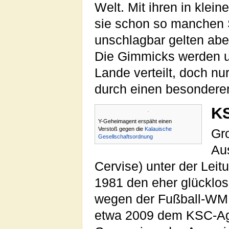
Welt. Mit ihren in klei
sie schon so manchen S
unschlagbar gelten aber
Die Gimmicks werden una
Lande verteilt, doch n
durch einen besonderen
K
Y-Geheimagent erspäht einen
Verstoß gegen die
Kalauische
Gr
Gesellschaftsordnung
Au
Cervise) unter der Lei
1981 den eher glücklo
wegen der Fußball-W
etwa 2009 dem KSC-A