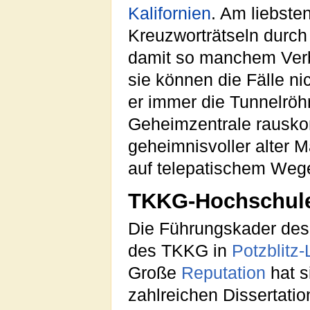
Kalifornien
. Am liebste
Kreuzworträtseln durch
damit so manchem Verbr
sie können die Fälle ni
er immer die Tunnelröhr
Geheimzentrale rausko
geheimnisvoller alter 
auf telepatischem Weg
TKKG-Hochschul
Die Führungskader des
des TKKG in
Potzblitz-
Große
Reputation
hat s
zahlreichen Dissertati