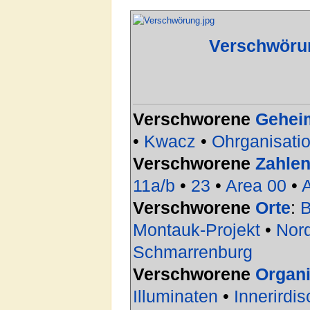
Verschwöru
Verschworene
Gehei
•
Kwacz
•
Ohrganisati
Verschworene
Zahle
11a/b
•
23
•
Area 00
•
Verschworene
Orte
:
B
Montauk-Projekt
•
Nor
Schmarrenburg
Verschworene
Organi
Illuminaten
•
Innerirdi