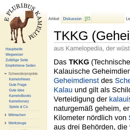
Artikel
Diskussion
L
F/b
TKKG (Gehei
aus Kamelopedia, der wüs
Hauptseite
Wegweiser
Wechseln zu:
Navigation
,
Suche
Das
TKKG
(Technisch
Zufällige Seite
Empfohlene Seiten
Kalauische Geheimdiens
Schwesterprojekte
Geheimdienst
des
Sch
KameloNews
Gute Frage
Kalau
und gilt als Schi
Gute Idee
KameloBooks
Verteidigung der
kalau
Kamelionary
naturgemäß geheim, er
Spiele & Co.
Mitmachen
Kilometer nördlich von
Werkzeuge
aus drei Behörden, di