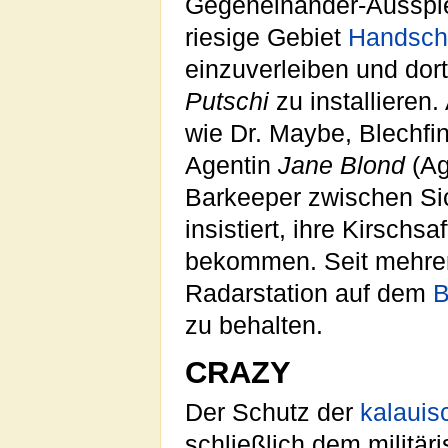
Gegeneinander-Ausspi
riesige Gebiet
Handsch
einzuverleiben und dor
Putschi
zu installieren
wie Dr. Maybe, Blechfi
Agentin
Jane Blond
(Ag
Barkeeper zwischen Sic
insistiert, ihre Kirschsa
bekommen. Seit mehrer
Radarstation auf dem
B
zu behalten.
CRAZY
Der Schutz der
kalauis
schließlich dem militä