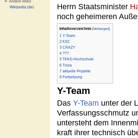
Andere Wikis
Herrn Staatsminister
Ha
Wikipedia (de)
noch geheimeren Außen
Inhaltsverzeichnis
[
Verbergen
]
1
Y-Team
2
KSC
3
CRAZY
4
???
5
TKKG-Hochschule
6
Trivia
7
aktuelle Projekte
8
Fortsetzung
Y-Team
Das
Y-Team
unter der 
Verfassungsschmutz un
untersteht dem Innenmi
kraft ihrer technisch ü