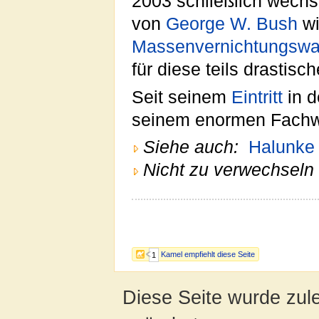
2003 schließlich wech
von
George W. Bush
wi
Massenvernichtungswaf
für diese teils drastis
Seit seinem
Eintritt
in d
seinem enormen Fachw
Siehe auch:
Halunke
Nicht zu verwechseln 
Kamel empfiehlt diese Seite
1
Diese Seite wurde zul