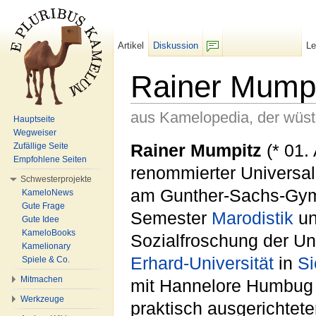
Artikel
Diskussion
L
F/b
Rainer Mump
aus Kamelopedia, der wüs
Hauptseite
Wegweiser
Wechseln zu:
Navigation
,
Suche
Rainer Mumpitz
(* 01. 
Zufällige Seite
Empfohlene Seiten
renommierter Universal
Schwesterprojekte
am Gunther-Sachs-Gymn
KameloNews
Gute Frage
Semester
Marodistik
u
Gute Idee
KameloBooks
Sozialfroschung der Un
Kamelionary
Erhard-Universität
in
Si
Spiele & Co.
Mitmachen
mit Hannelore Humbug 
Werkzeuge
praktisch ausgerichtete