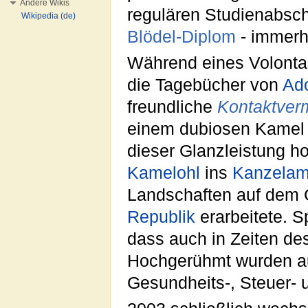
Andere Wikis
regulären Studienabsch
Wikipedia (de)
Blödel-Diplom
- immerh
Während eines Volontar
die Tagebücher von
Ado
freundliche
Kontaktverm
einem dubiosen Kame
dieser Glanzleistung h
Kamelohl
ins
Kanzelam
Landschaften auf dem 
Republik
erarbeitete. S
dass auch in Zeiten d
Hochgerühmt wurden a
Gesundheits-, Steuer- 