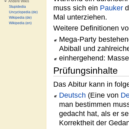
Andere Wikis
muss sich ein
Pauker
d
Stupidedia
Uncyclopedia (de)
Mal unterziehen.
Wikipedia (de)
Wikipedia (en)
Weitere Definitionen v
Mega-Party bestehend
Abiball und zahlreich
einhergehend: Masse
Prüfungsinhalte
Das Abitur kann in fol
Deutsch
(Eine von
De
man bestimmen muss,
gedacht hat, als er s
Korrektheit der Geda