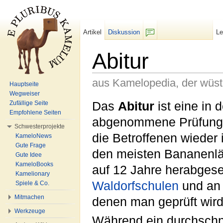
Artikel
Diskussion
L
F/b
Abitur
aus Kamelopedia, der wüs
Hauptseite
Wegweiser
Wechseln zu:
Navigation
,
Suche
Das
Abitur
ist eine in 
Zufällige Seite
Empfohlene Seiten
abgenommene Prüfung n
Schwesterprojekte
die Betroffenen wieder 
KameloNews
Gute Frage
den meisten Bananenlän
Gute Idee
KameloBooks
auf 12 Jahre herabgese
Kamelionary
Waldorfschulen
und a
Spiele & Co.
Mitmachen
denen man geprüft wird
Werkzeuge
Während ein durchschnit