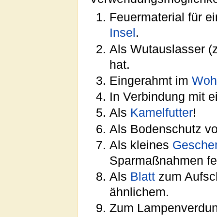
Feuermaterial für e
Insel
.
Als Wutauslasser (z
hat.
Eingerahmt im
Woh
In Verbindung mit 
Als
Kamelfutter
!
Als Bodenschutz v
Als kleines
Gesche
Sparmaßnahmen feu
Als
Blatt
zum Aufsch
ähnlichem.
Zum Lampenverdunkel