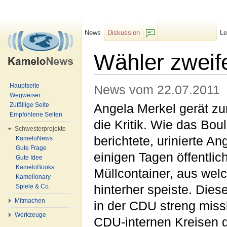
News
Diskussion
L
F/b
Wähler zweif
Wechseln zu:
Navigation
,
Suche
Hauptseite
News vom 22.07.2011
Wegweiser
Zufällige Seite
Angela Merkel gerät z
Empfohlene Seiten
die Kritik. Wie das Bo
Schwesterprojekte
berichtete, urinierte An
KameloNews
Gute Frage
einigen Tagen öffentlic
Gute Idee
KameloBooks
Müllcontainer, aus wel
Kamelionary
Spiele & Co.
hinterher speiste. Dies
Mitmachen
in der CDU streng missb
Werkzeuge
CDU-internen Kreisen d