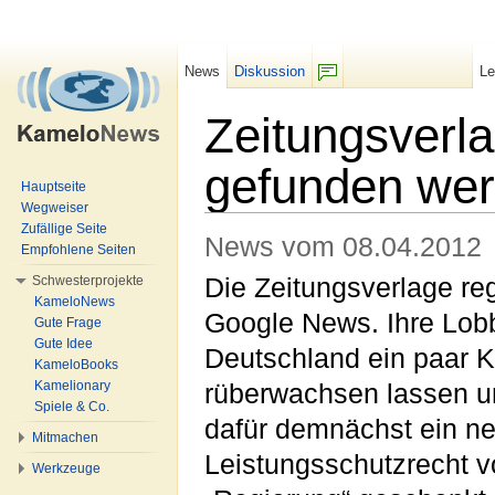
News
Diskussion
L
F/b
Zeitungsverla
gefunden we
Hauptseite
Wegweiser
Wechseln zu:
Navigation
,
Suche
Zufällige Seite
News vom 08.04.2012
Empfohlene Seiten
Schwesterprojekte
Die Zeitungsverlage re
KameloNews
Google News. Ihre Lobb
Gute Frage
Gute Idee
Deutschland ein paar K
KameloBooks
Kamelionary
rüberwachsen lassen 
Spiele & Co.
dafür demnächst ein n
Mitmachen
Leistungsschutzrecht v
Werkzeuge