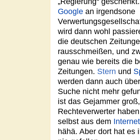
„Regierung“ geschenkt
Google
an irgendsone
Verwertungsgesellscha
wird dann wohl passier
die deutschen Zeitung
rausschmeißen, und zw
genau wie bereits die 
Zeitungen.
Stern
und
S
werden dann auch über
Suche nicht mehr gefu
ist das Gejammer groß,
Rechteverwerter haben 
selbst aus dem
Internet
hähä. Aber dort hat es 