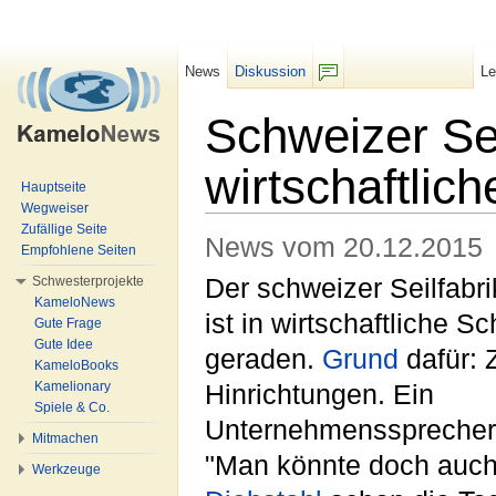
News
Diskussion
L
F/b
Schweizer Se
wirtschaftlich
Hauptseite
Wegweiser
Wechseln zu:
Navigation
,
Suche
Zufällige Seite
News vom 20.12.2015
Empfohlene Seiten
Schwesterprojekte
Der schweizer Seilfab
KameloNews
ist in wirtschaftliche Sc
Gute Frage
Gute Idee
geraden.
Grund
dafür: 
KameloBooks
Kamelionary
Hinrichtungen. Ein
Spiele & Co.
Unternehmenssprecher
Mitmachen
"Man könnte doch auc
Werkzeuge