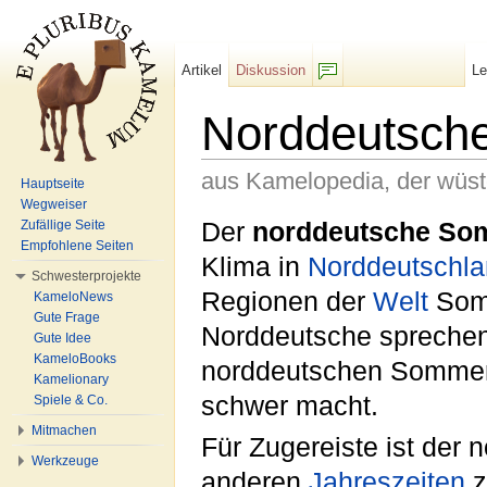
Artikel
Diskussion
L
F/b
Norddeutsch
aus Kamelopedia, der wüs
Hauptseite
Wegweiser
Wechseln zu:
Navigation
,
Suche
Der
norddeutsche So
Zufällige Seite
Empfohlene Seiten
Klima in
Norddeutschl
Schwesterprojekte
Regionen der
Welt
Somm
KameloNews
Gute Frage
Norddeutsche spreche
Gute Idee
KameloBooks
norddeutschen Sommer
Kamelionary
schwer macht.
Spiele & Co.
Mitmachen
Für Zugereiste ist de
Werkzeuge
anderen
Jahreszeiten
z