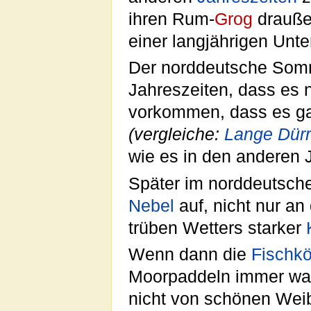
ihren Rum-
Grog
draußen
einer langjährigen Unt
Der norddeutsche Somm
Jahreszeiten, dass es 
vorkommen, dass es gan
(vergleiche:
Lange Dür
wie es in den anderen J
Später im norddeutsch
Nebel
auf, nicht nur an
trüben Wetters starker
Wenn dann die
Fischk
Moorpaddeln immer w
nicht von schönen Weib