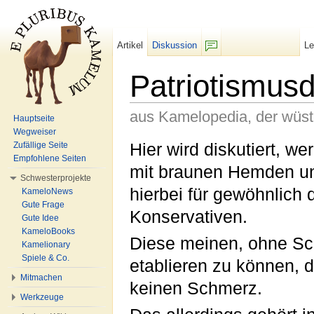
Artikel
Diskussion
L
F/b
Patriotismus
aus Kamelopedia, der wüs
Hauptseite
Wegweiser
Wechseln zu:
Navigation
,
Suche
Hier wird diskutiert, w
Zufällige Seite
Empfohlene Seiten
mit braunen Hemden un
Schwesterprojekte
hierbei für gewöhnlich 
KameloNews
Gute Frage
Konservativen.
Gute Idee
KameloBooks
Diese meinen, ohne Sch
Kamelionary
Spiele & Co.
etablieren zu können, 
Mitmachen
keinen Schmerz.
Werkzeuge