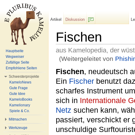
Artikel
Diskussion
L
F/b
Fischen
aus Kamelopedia, der wüs
Hauptseite
Wegweiser
(Weitergeleitet von
Phishi
Zufällige Seite
Wechseln zu:
Navigation
,
Suche
Empfohlene Seiten
Fischen
, neudeutsch 
Schwesterprojekte
Ein
Fischer
benutzt da
KameloNews
Gute Frage
scharfes Instrument um
Gute Idee
sich in
Internationale 
KameloBooks
Kamelionary
Netz
suchen kann, wäh
Spiele & Co.
passiert, verschickt er 
Mitmachen
unschuldige Surftourist
Werkzeuge