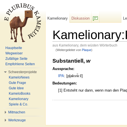
Kamelionary
Diskussion
L
F/b
Kamelionary:
aus Kamelionary, dem wüsten Wörterbuch
Hauptseite
(Weitergeleitet von
Plaque
)
Wechseln zu:
Navigation
,
Suche
Wegweiser
Zufällige Seite
Substantiell,
w
Empfohlene Seiten
Aussprache:
Schwesterprojekte
IPA
: [pɭakvw̃ːɛ̃]
KameloNews
Gute Frage
Bedeutungen:
Gute Idee
[1] Entsteht nur dann, wenn man den Plaqu
KameloBooks
Kamelionary
Spiele & Co.
Mitmachen
Werkzeuge