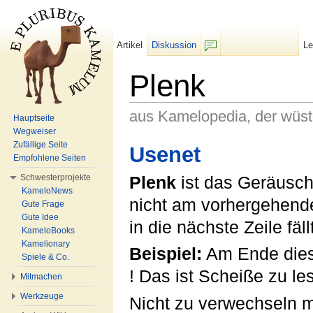
Artikel
Diskussion
L
F/b
Plenk
aus Kamelopedia, der wüs
Hauptseite
Wegweiser
Wechseln zu:
Navigation
,
Suche
Zufällige Seite
Usenet
Empfohlene Seiten
Schwesterprojekte
Plenk
ist das Geräusch
KameloNews
nicht am vorhergehend
Gute Frage
Gute Idee
in die nächste Zeile fällt
KameloBooks
Kamelionary
Beispiel:
Am Ende diese
Spiele & Co.
! Das ist Scheiße zu le
Mitmachen
Werkzeuge
Nicht zu verwechseln 