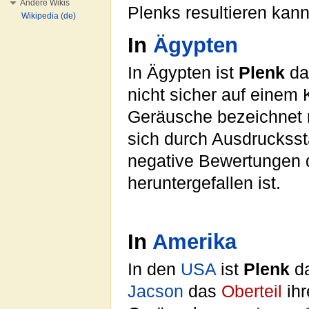
Andere Wikis
Plenks resultieren kann
Wikipedia (de)
In
Ägypten
In Ägypten ist
Plenk
da
nicht sicher auf einem
Geräusche bezeichnet
sich durch Ausdrucksstä
negative Bewertungen 
heruntergefallen ist.
In
Amerika
In den
USA
ist
Plenk
da
Jacson
das
Oberteil
ihr