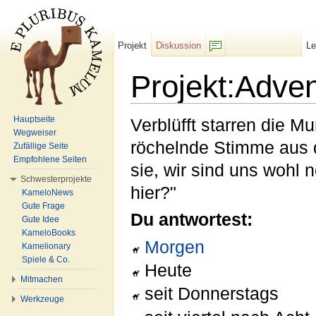
Projekt
Diskussion
L
F/b
Projekt:Adve
Wechseln zu:
Navigation
,
Suche
Hauptseite
Verblüfft starren die M
Wegweiser
röchelnde Stimme aus d
Zufällige Seite
Empfohlene Seiten
sie, wir sind uns wohl 
Schwesterprojekte
hier?"
KameloNews
Gute Frage
Du antwortest:
Gute Idee
KameloBooks
Morgen
Kamelionary
Spiele & Co.
Heute
Mitmachen
seit Donnerstags
Werkzeuge