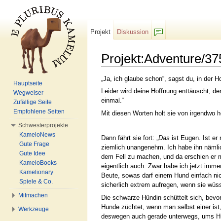
Projekt
Diskussion
F/b
Projekt:Adventure/37
Wechseln zu:
Navigation
,
Suche
„Ja, ich glaube schon“, sagst du, in der H
Hauptseite
Leider wird deine Hoffnung enttäuscht, de
Wegweiser
einmal.“
Zufällige Seite
Empfohlene Seiten
Mit diesen Worten holt sie von irgendwo he
Schwesterprojekte
KameloNews
Dann fährt sie fort: „
Das
ist Eugen. Ist er
Gute Frage
ziemlich unangenehm. Ich habe ihn nämli
Gute Idee
dem Fell zu machen, und da erschien er mi
KameloBooks
eigentlich auch: Zwar habe ich jetzt immer
Kamelionary
Beute, sowas darf einem Hund einfach nich
Spiele & Co.
sicherlich extrem aufregen, wenn sie wüss
Mitmachen
Die schwarze Hündin schüttelt sich, bevor
Hunde züchtet, wenn man selbst einer ist,
Werkzeuge
deswegen auch gerade unterwegs, ums Husk