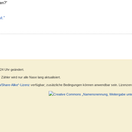
ben?“
t.“
:24 Uhr geändert.
ähler wird nur alle Nase lang aktualisiert.
n/Share-Alike“-Lizenz
verfügbar; zusätzliche Bedingungen können anwendbar sein. Lizenzen f