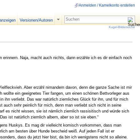
Anmelden / Kamelkonto erstellen
 anzeigen
Versionen/Autoren
Kugel-Bildersuche
n erinnern. Naja, macht auch nichts, dann erzähle ich es dir einfach noch
 Vielfleckvieh. Aber erzähl nimandem davon, denn die ganze Sache ist mir
h wollte ein geeignetes Tier fangen, um einen schönen Bettvorleger aus
 ihn verliebt. Das war natürlich ziemliches Glück für ihn, und für mich
t auch sehr peinlich für mich, denn man verliebt sich nicht in seine
f es nicht wissen, sie ist nämlich ziemlich rassisitisch und würde sich
 ist natürlich ziemlich albern, aber so ist sie eben.“
 übrigens Huskys. Es mag dir vielleicht komisch vorkommen, dass man
lich am besten über Hunde bescheid weiß. Auf jeden Fall ist er
ers, dass du jetzt hier bist, da bin ich wenigstens nicht so alleine.