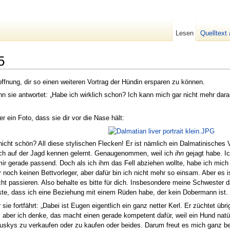
Lesen
Quelltext
5
offnung, dir so einen weiteren Vortrag der Hündin ersparen zu können.
nn sie antwortet: „Habe ich wirklich schon? Ich kann mich gar nicht mehr dara
r ein Foto, dass sie dir vor die Nase hält:
 nicht schön? All diese stylischen Flecken! Er ist nämlich ein Dalmatinisches
ch auf der Jagd kennen gelernt. Genaugenommen, weil ich
ihn
gejagt habe. Ic
r gerade passend. Doch als ich ihm das Fell abziehen wollte, habe ich mich in
 noch keinen Bettvorleger, aber dafür bin ich nicht mehr so einsam. Aber es is
t passieren. Also behalte es bitte für dich. Insbesondere meine Schwester dar
te, dass ich eine Beziehung mit einem Rüden habe, der kein Dobermann ist. Das
 sie fortfährt: „Dabei ist Eugen eigentlich ein ganz netter Kerl. Er züchtet
 aber ich denke, das macht einen gerade kompetent dafür, weil ein Hund natür
ys zu verkaufen oder zu kaufen oder beides. Darum freut es mich ganz besond