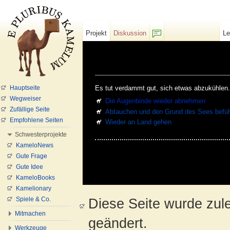
Projekt
Diskussion
L
F/b
Projekt:Adve
Wechseln zu:
Navigation
,
Suche
Hauptseite
Es tut verdammt gut, sich etwas abzukühlen. 
Wegweiser
Die Augenbinde wieder abnehmen
Zufällige Seite
Abtauchen und den Grund des Sees befü
Empfohlene Seiten
Wieder an Land gehen
Schwesterprojekte
KameloNews
Gute Frage
Gute Idee
KameloBooks
Kamelionary
Spiele & Co.
Diese Seite wurde zul
Mitmachen
geändert.
Werkzeuge