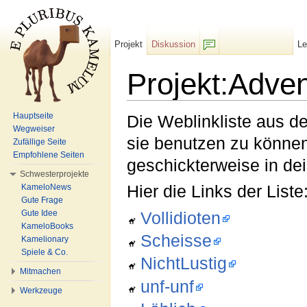
Projekt
Diskussion
L
F/b
Projekt:Adve
Wechseln zu:
Navigation
,
Suche
Hauptseite
Die Weblinkliste aus de
Wegweiser
sie benutzen zu können
Zufällige Seite
Empfohlene Seiten
geschickterweise in dei
Schwesterprojekte
KameloNews
Hier die Links der Liste
Gute Frage
Gute Idee
Vollidioten
KameloBooks
Scheisse
Kamelionary
Spiele & Co.
NichtLustig
Mitmachen
unf-unf
Werkzeuge