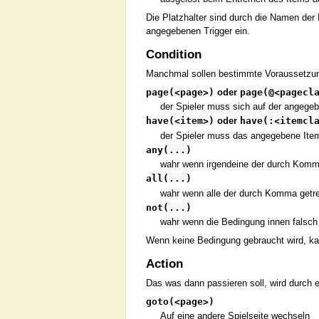
Die Platzhalter sind durch die Namen der
angegebenen Trigger ein.
Condition
Manchmal sollen bestimmte Voraussetzunge
page(<page>)
oder
page(@<pagecl
der Spieler muss sich auf der angegeb
have(<item>)
oder
have(:<itemcl
der Spieler muss das angegebene Ite
any(...)
wahr wenn irgendeine der durch Komm
all(...)
wahr wenn alle der durch Komma getr
not(...)
wahr wenn die Bedingung innen falsch
Wenn keine Bedingung gebraucht wird, k
Action
Das was dann passieren soll, wird durch
goto(<page>)
Auf eine andere Spielseite wechseln