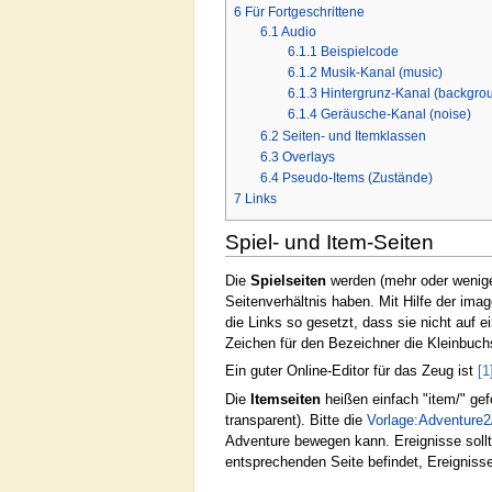
6
Für Fortgeschrittene
6.1
Audio
6.1.1
Beispielcode
6.1.2
Musik-Kanal (music)
6.1.3
Hintergrunz-Kanal (backgro
6.1.4
Geräusche-Kanal (noise)
6.2
Seiten- und Itemklassen
6.3
Overlays
6.4
Pseudo-Items (Zustände)
7
Links
Spiel- und Item-Seiten
Die
Spielseiten
werden (mehr oder weniger
Seitenverhältnis haben. Mit Hilfe der im
die Links so gesetzt, dass sie nicht auf e
Zeichen für den Bezeichner die Kleinbuchs
Ein guter Online-Editor für das Zeug ist
[1
Die
Itemseiten
heißen einfach "item/" gef
transparent). Bitte die
Vorlage:Adventure2
Adventure bewegen kann. Ereignisse sollte
entsprechenden Seite befindet, Ereignisse