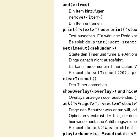
add(<item>)
Ein Item hinzufügen
remove(<item>)
Ein Item entfernen
print("<text>")
oder
print('<te
Text ausgeben. Für wörtliche Rede kan
Beispiel:
do print("Dort steht:
setTimeout(<sekunden>)
Starte den Timer und führe alle Aktio
Dinge danach nicht ausgeführt.
Es kann immer nur ein Timer laufen. 
Beispiel:
do setTimeout(20), pr
clearTimeout()
Den Timer abbrechen
showOverlay(<overlay>)
und
hide
Overlays anzeigen oder ausblenden. (
ask("<Frage?>", <sect>="<text>
Frage den Benutzer was er tun will, 
Option an <text> ist der Text, der de
hier wieder einfache Anführungszeich
Beispiel:
do ask("Was möchtest 
play(<channel>, "<audiodatei>"