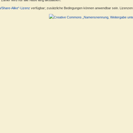
ähler wird nur alle Nase lang aktualisiert.
n/Share-Alike“-Lizenz
verfügbar; zusätzliche Bedingungen können anwendbar sein. Lizenzen f