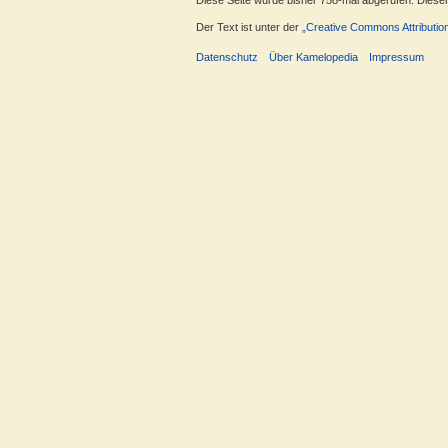
Diese Seite wurde bisher 758-mal abgerufen. Dieser Z
Der Text ist unter der
„Creative Commons Attributio
Datenschutz
Über Kamelopedia
Impressum