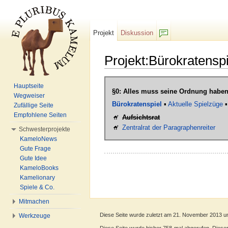
Projekt
Diskussion
F/b
Projekt:Bürokratenspi
Wechseln zu:
Navigation
,
Suche
Hauptseite
§0: Alles muss seine Ordnung haben
Wegweiser
Bürokratenspiel
▪
Aktuelle Spielzüge
Zufällige Seite
Empfohlene Seiten
Aufsichtsrat
Zentralrat der Paragraphenreiter
Schwesterprojekte
KameloNews
Gute Frage
Gute Idee
KameloBooks
Kamelionary
Spiele & Co.
Mitmachen
Diese Seite wurde zuletzt am 21. November 2013 u
Werkzeuge