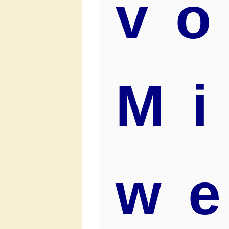
v
Mi
w