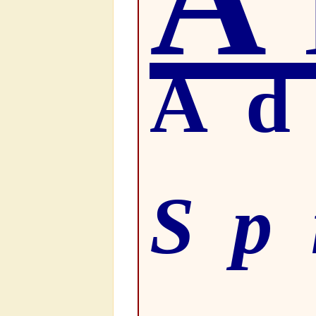
Ad
Sp