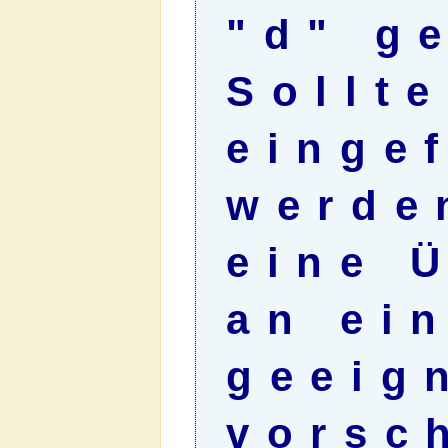
"
d
" g
Sollte
einge
werde
eine 
an ei
geeig
vorsc