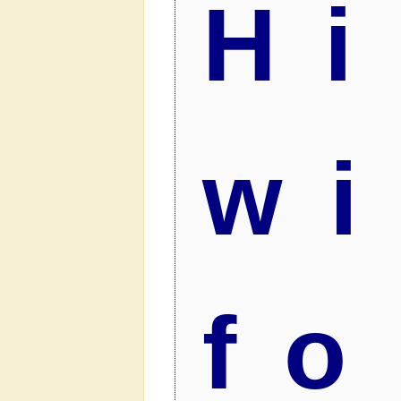
Hi
w
f