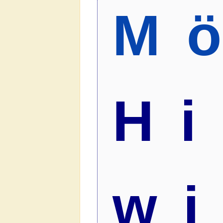
M
Hi
wi