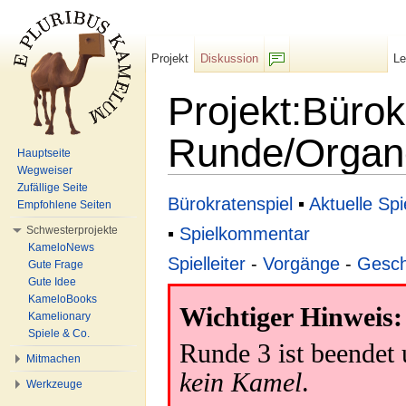
Projekt
Diskussion
L
F/b
Projekt:Bürok
Runde/Organe
Hauptseite
Wegweiser
Wechseln zu:
Navigation
,
Suche
Zufällige Seite
Bürokratenspiel
▪
Aktuelle Sp
Empfohlene Seiten
▪
Spielkommentar
Schwesterprojekte
KameloNews
Spielleiter
-
Vorgänge
-
Gesch
Gute Frage
Gute Idee
KameloBooks
Wichtiger Hinweis:
Kamelionary
Spiele & Co.
Runde 3 ist beendet
Mitmachen
kein Kamel
.
Werkzeuge