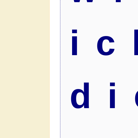
ic
di