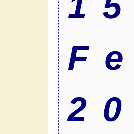
15
F
2