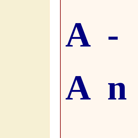
A-
An