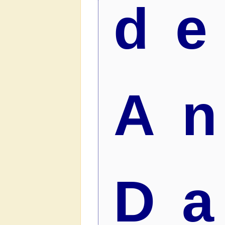
d
A
D