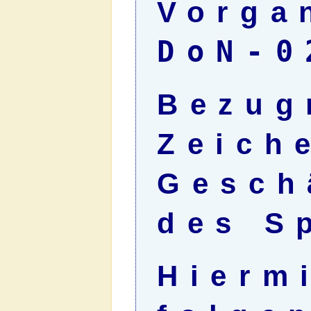
Vorga
DoN-0
Bezug
Zeich
Gesch
des Sp
Hierm