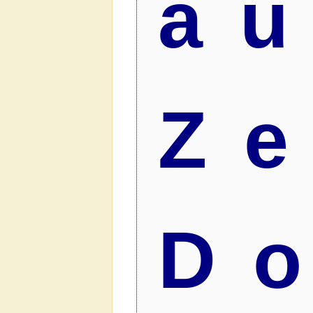
au
Z
D