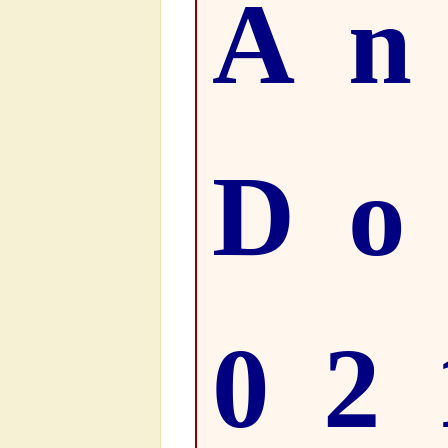
An
D
02