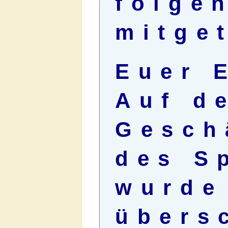
folge
mitget
Euer 
Auf d
Gesch
des Sp
wurde
übers