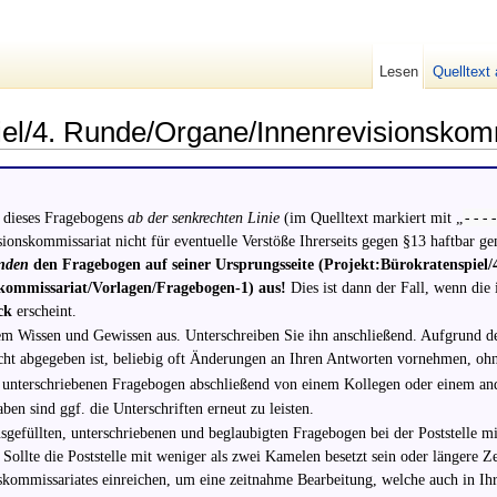
Lesen
Quelltext
iel/4. Runde/Organe/Innenrevisionsko
t dieses Fragebogens
ab der senkrechten Linie
(im Quelltext markiert mit „
---
sionskommissariat nicht für eventuelle Verstöße Ihrerseits gegen §13 haftbar 
nden
den Fragebogen auf seiner Ursprungsseite (
Projekt:Bürokratenspiel/
kommissariat/Vorlagen/Fragebogen-1
) aus!
Dies ist dann der Fall, wenn di
ck
erscheint.
em Wissen und Gewissen aus. Unterschreiben Sie ihn anschließend. Aufgrund d
cht abgegeben ist, beliebig oft Änderungen an Ihren Antworten vornehmen, oh
d unterschriebenen Fragebogen abschließend von einem Kollegen oder einem a
en sind ggf. die Unterschriften erneut zu leisten.
sgefüllten, unterschriebenen und beglaubigten Fragebogen bei der Poststelle mi
Sollte die Poststelle mit weniger als zwei Kamelen besetzt sein oder längere Zei
skommissariates einreichen, um eine zeitnahme Bearbeitung, welche auch in Ihre