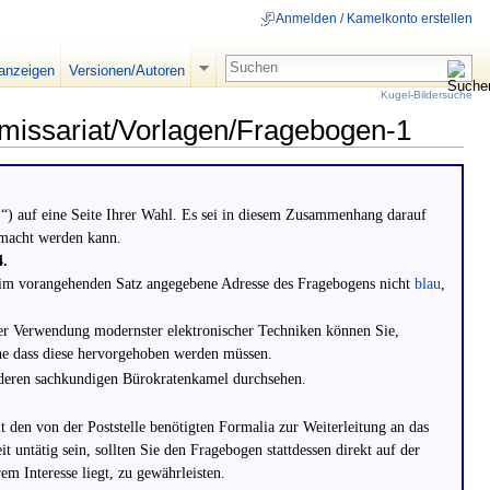
Anmelden / Kamelkonto erstellen
 anzeigen
Versionen/Autoren
Kugel-Bildersuche
mmissariat/Vorlagen/Fragebogen-1
-
“) auf eine Seite Ihrer Wahl. Es sei in diesem Zusammenhang darauf
gemacht werden kann.
4.
e im vorangehenden Satz angegebene Adresse des Fragebogens nicht
blau
,
er Verwendung modernster elektronischer Techniken können Sie,
ne dass diese hervorgehoben werden müssen.
nderen sachkundigen Bürokratenkamel durchsehen.
t den von der Poststelle benötigten Formalia zur Weiterleitung an das
t untätig sein, sollten Sie den Fragebogen stattdessen direkt auf der
m Interesse liegt, zu gewährleisten.