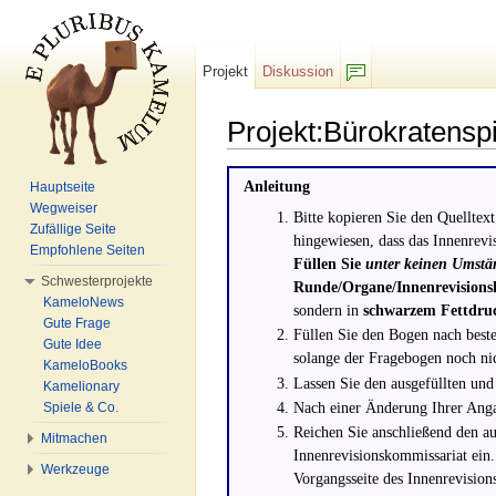
Projekt
Diskussion
F/b
Projekt:Bürokratensp
Wechseln zu:
Navigation
,
Suche
Anleitung
Hauptseite
Wegweiser
Bitte kopieren Sie den Quelltex
Zufällige Seite
hingewiesen, dass das Innenrevi
Empfohlene Seiten
Füllen Sie
unter keinen Umstä
Schwesterprojekte
Runde/Organe/Innenrevisions
KameloNews
sondern in
schwarzem Fettdru
Gute Frage
Füllen Sie den Bogen nach best
Gute Idee
solange der Fragebogen noch ni
KameloBooks
Lassen Sie den ausgefüllten un
Kamelionary
Nach einer Änderung Ihrer Angab
Spiele & Co.
Reichen Sie anschließend den au
Mitmachen
Innenrevisionskommissariat ein. 
Werkzeuge
Vorgangsseite des Innenrevision