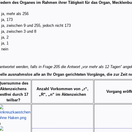
edern des Organes im Rahmen ihrer Tätigkeit für das Organ, Mecklen
ja, mehr als 256
ja, 173
ja, zwischen 9 und 255, jedoch nicht 173
ja, zwischen 3 und 8
ja, 2
ja, 1
nein
wortet werden, falls in Frage 205 die Antwort „vor mehr als 12 Tagen“ ange
belle
ausnahmslos alle
an Ihr Organ gerichteten Vorgänge, die zur Zeit no
Quersumme des
Aktenzeichens
Anzahl Vorkommen von „r“,
Vorgang eröff
restfrei durch 17
„R“, „n“ im Aktenzeichen
teilbar?
a