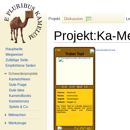
Projekt
Diskussion
L
F/b
Projekt:Ka-M
Wechseln zu:
Navigation
,
Suche
Hauptseite
#
140
Trüber Topf
Wegweiser
Zufällige Seite
Empfohlene Seiten
Schwesterprojekte
KameloNews
Gute Frage
35 AP
|
10 DP
|
60 LP
|
2 D
Gute Idee
Klasse:
Heulsuse
KameloBooks
Rasse:
Aliensoldat
Angriff:
Tränenregen
Kamelionary
Abwehr:
Deggel zu
Spiele & Co.
Der Trübe Topf ist ständig depressiv
und kann seine Gegner mit einem
regelrechten Meer von Tränen
überfluten.
Mitmachen
Werkzeuge