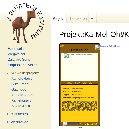
Projekt
Diskussion
F/b
Projekt:Ka-Mel-Oh!/
Wechseln zu:
Navigation
,
Suche
#
171
Hauptseite
Osterhuhn
Wegweiser
Zufällige Seite
Empfohlene Seiten
Schwesterprojekte
KameloNews
20 AP
|
5 DP
|
70 LP
|
0 D
Gute Frage
Klasse:
Eierlieferant
Gute Idee
Rasse:
Federvieh
KameloBooks
Angriff:
Eierbombe
Abwehr:
Wegfliegen oder -laufen
Kamelionary
Osterreim
: Das Osterhuhn hat viel zu
tun. Tausend Eier muss es legen und
Spiele & Co.
sich gar viel bewegen. Und wird ein
Ei vom Osterhasen gestohlen, wird
das Osterhuhn ihn schon versohlen.
Mitmachen
Werkzeuge
2007