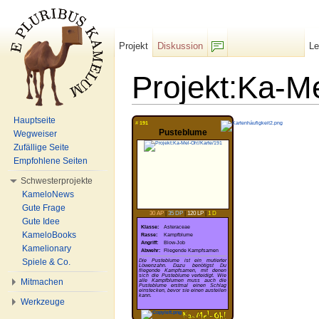
Projekt
Diskussion
L
F/b
Projekt:Ka-M
Wechseln zu:
Navigation
,
Suche
Hauptseite
#
191
Pusteblume
Wegweiser
Zufällige Seite
Empfohlene Seiten
Schwesterprojekte
KameloNews
Gute Frage
30 AP
|
35 DP
|
120 LP
|
1 D
Gute Idee
Klasse:
Asteraceae
KameloBooks
Rasse:
Kampfblume
Angriff:
Blow-Job
Kamelionary
Abwehr:
Fliegende Kampfsamen
Spiele & Co.
Die Pusteblume ist ein mutierter
Löwenzahn. Dazu benötigst Du
fliegende Kampfsamen, mit denen
sich die Pusteblume verteidigt. Wie
Mitmachen
alle Kampfblumen muss auch die
Pusteblume erstmal einen Schlag
einstecken, bevor sie einen austeilen
kann.
Werkzeuge