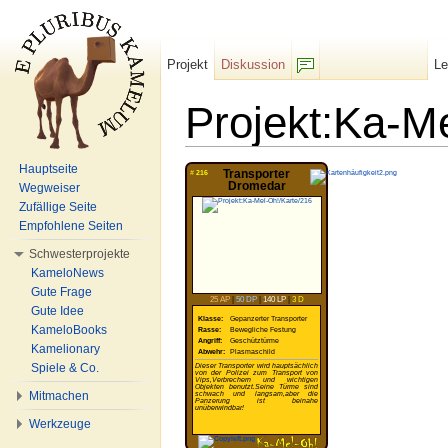
Projekt
Diskussion
L
F/b
Projekt:Ka-M
Wechseln zu:
Navigation
,
Suche
Hauptseite
Transporter
#
216
Dromedar
Wegweiser
Zufällige Seite
Empfohlene Seiten
Schwesterprojekte
KameloNews
Gute Frage
25 AP
|
50 DP
|
140 LP
|
3 D
Gute Idee
Klasse:
Gepanzerter Transporter
KameloBooks
Rasse:
Bewegliche Festung
Angriff:
Geschütztürme
Kamelionary
Abwehr:
Plasmaschild
Spiele & Co.
Dieser Transporter wird hauptsächlich
von der Polizei zum Transport von
Vips,Verbrechern und wichtigen
Objekten benutzt.Seine Türme sind
Mitmachen
schwach und langsam,aber die
Panzerung ist beinahe
unüberwindbar!
Werkzeuge