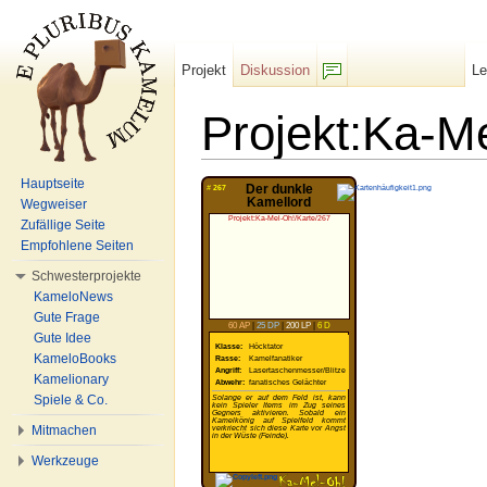
Projekt
Diskussion
L
F/b
Projekt:Ka-M
Wechseln zu:
Navigation
,
Suche
Hauptseite
Der dunkle
#
267
Kamellord
Wegweiser
Projekt:Ka-Mel-Oh!/Karte/267
Zufällige Seite
Empfohlene Seiten
Schwesterprojekte
KameloNews
Gute Frage
60 AP
|
25 DP
|
200 LP
|
6 D
Gute Idee
Klasse:
Höcktator
KameloBooks
Rasse:
Kamelfanatiker
Angriff:
Lasertaschenmesser/Blitze
Kamelionary
Abwehr:
fanatisches Gelächter
Spiele & Co.
Solange er auf dem Feld ist, kann
kein Spieler Items im Zug seines
Gegners aktivieren. Sobald ein
Kamelkönig auf Spielfeld kommt
Mitmachen
verkriecht sich diese Karte vor Angst
in der Wüste (Feinde).
Werkzeuge