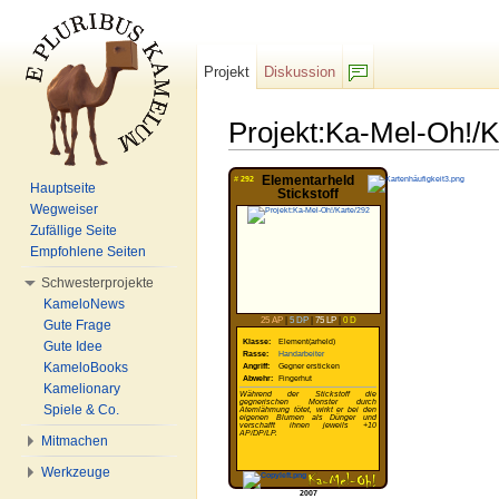
Projekt
Diskussion
F/b
Projekt:Ka-Mel-Oh!/
Wechseln zu:
Navigation
,
Suche
Elementarheld
#
292
Hauptseite
Stickstoff
Wegweiser
Zufällige Seite
Empfohlene Seiten
Schwesterprojekte
KameloNews
25 AP
|
5 DP
|
75 LP
|
0 D
Gute Frage
Klasse:
Element(arheld)
Gute Idee
Rasse:
Handarbeiter
KameloBooks
Angriff:
Gegner ersticken
Abwehr:
Fingerhut
Kamelionary
Während der Stickstoff die
gegnerischen Monster durch
Spiele & Co.
Atemlähmung tötet, wirkt er bei den
eigenen Blumen als Dünger und
verschafft ihnen jeweils +10
AP/DP/LP.
Mitmachen
Werkzeuge
2007