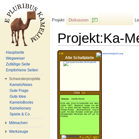
Projekt
Diskussion
L
F/b
Projekt:Ka-M
Wechseln zu:
Navigation
,
Suche
Hauptseite
#
45
Alte Schallplatte
Wegweiser
Zufällige Seite
Empfohlene Seiten
Schwesterprojekte
KameloNews
Gute Frage
ITEM
|
0 D
Gute Idee
Klasse:
Sanfte Musik
KameloBooks
Eine alte Vinyl-Schallplatte aus dem
Jahre 1967. Gepresst lange vor der
Kamelionary
CD, in einer Zeit der Hippies und der
Flower-Power. Blumenmusik macht
sanft. Für drei Runden sinkt bei allen
Spiele & Co.
kämpfenden Monstern die AP um 10
Punkte.
Mitmachen
Werkzeuge