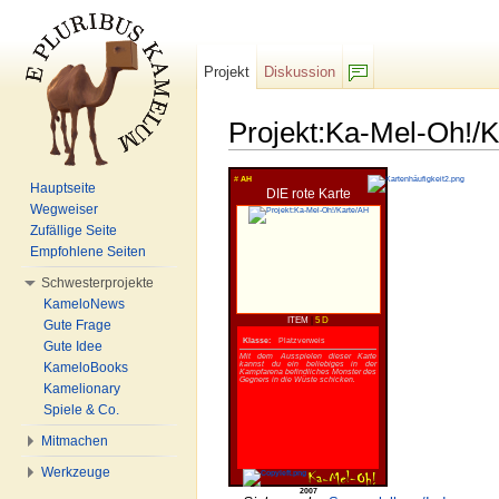
Projekt
Diskussion
F/b
Projekt:Ka-Mel-Oh!/
Wechseln zu:
Navigation
,
Suche
#
AH
Hauptseite
DIE rote Karte
Wegweiser
Zufällige Seite
Empfohlene Seiten
Schwesterprojekte
KameloNews
ITEM
|
5 D
Gute Frage
Klasse:
Platzverweis
Gute Idee
Mit dem Ausspielen dieser Karte
kannst du ein beliebiges in der
KameloBooks
Kampfarena befindliches Monster des
Gegners in die Wüste schicken.
Kamelionary
Spiele & Co.
Mitmachen
Werkzeuge
2007