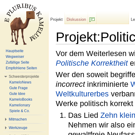
Projekt
Diskussion
L
F/b
Projekt:Polit
Wechseln zu:
Navigation
,
Suche
Hauptseite
Vor dem Weiterlesen wi
Wegweiser
Politische Korrektheit
e
Zufällige Seite
Empfohlene Seiten
Wer den soweit begriffe
Schwesterprojekte
KameloNews
incorrect
inkriminierte
W
Gute Frage
Weltkulturerbes
verbann
Gute Idee
KameloBooks
Werke politisch korrekt
Kamelionary
Spiele & Co.
Das Lied
Zehn klei
Mitmachen
Nehmen wir also ein
Werkzeuge
gewaltfreie Neufas