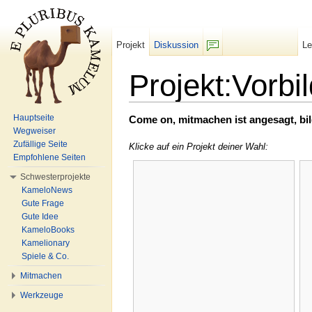
Projekt
Diskussion
L
F/b
Projekt:Vorbil
Wechseln zu:
Navigation
,
Suche
Hauptseite
Come on, mitmachen ist angesagt, bi
Wegweiser
Zufällige Seite
Klicke auf ein Projekt deiner Wahl:
Empfohlene Seiten
Schwesterprojekte
KameloNews
Gute Frage
Gute Idee
KameloBooks
Kamelionary
Spiele & Co.
Mitmachen
Werkzeuge