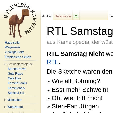
Artikel
Diskussion
L
F/b
RTL Samstag
aus Kamelopedia, der wüs
Hauptseite
Wegweiser
Wechseln zu:
Navigation
,
Suche
RTL Samstag Nicht
wa
Zufällige Seite
Empfohlene Seiten
RTL
.
Schwesterprojekte
KameloNews
Die Sketche waren den
Gute Frage
Gute Idee
Wie alt Bohning?
KameloBooks
Esst mehr Schwein!
Kamelionary
Spiele & Co.
Oh, wie, tritt mich!
Mitmachen
Steh-Fan Jürgen
Werkzeuge