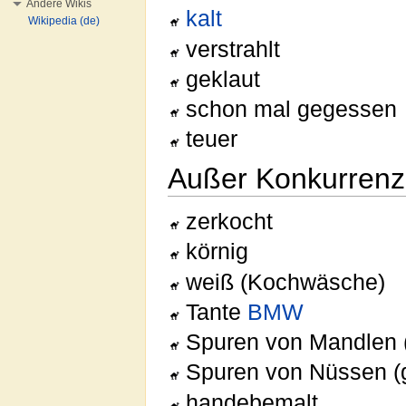
Andere Wikis
kalt
Wikipedia (de)
verstrahlt
geklaut
schon mal gegessen
teuer
Außer Konkurrenz
zerkocht
körnig
weiß (Kochwäsche)
Tante
BMW
Spuren von Mandlen 
Spuren von Nüssen (g
handebemalt