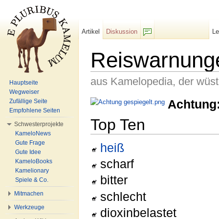
Artikel
Diskussion
L
F/b
Reiswarnung
aus Kamelopedia, der wüs
Hauptseite
Wegweiser
Wechseln zu:
Navigation
,
Suche
Achtung
Zufällige Seite
Empfohlene Seiten
Top Ten
Schwesterprojekte
KameloNews
Gute Frage
heiß
Gute Idee
scharf
KameloBooks
Kamelionary
bitter
Spiele & Co.
schlecht
Mitmachen
Werkzeuge
dioxinbelastet