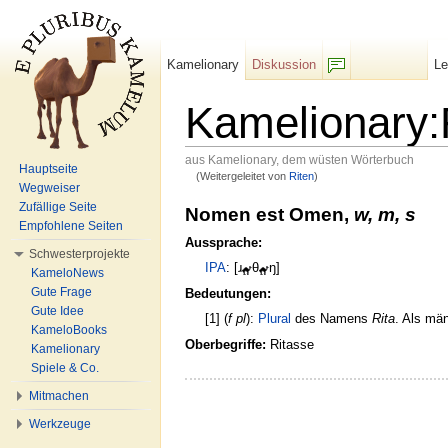
Kamelionary
Diskussion
L
F/b
Kamelionary:
aus Kamelionary, dem wüsten Wörterbuch
Hauptseite
(Weitergeleitet von
Riten
)
Wechseln zu:
Navigation
,
Suche
Wegweiser
Zufällige Seite
Nomen est Omen,
w, m, s
Empfohlene Seiten
Aussprache:
Schwesterprojekte
IPA
: [ɹ
θ
ŋ]
KameloNews
Gute Frage
Bedeutungen:
Gute Idee
[1] (
f pl
):
Plural
des Namens
Rita
. Als mä
KameloBooks
Oberbegriffe:
Ritasse
Kamelionary
Spiele & Co.
Mitmachen
Werkzeuge