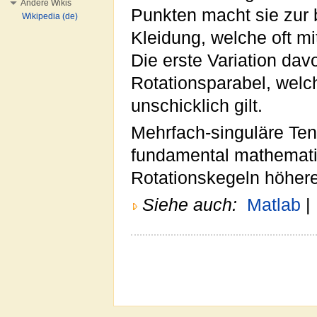
Andere Wikis
Punkten macht sie zur
Wikipedia (de)
Kleidung, welche oft mit
Die erste Variation davo
Rotationsparabel, welc
unschicklich gilt.
Mehrfach-singuläre Te
fundamental mathematis
Rotationskegeln höher
Siehe auch:
Matlab
|