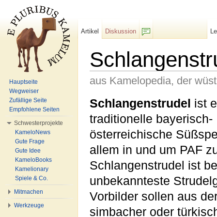
Artikel
Diskussion
L
F/b
Schlangenstr
aus Kamelopedia, der wüs
Hauptseite
Wegweiser
Wechseln zu:
Navigation
,
Suche
Schlangenstrudel
ist 
Zufällige Seite
Empfohlene Seiten
traditionelle bayerisch-
Schwesterprojekte
österreichische Süßspe
KameloNews
Gute Frage
allem in und um PAF zu 
Gute Idee
KameloBooks
Schlangenstrudel ist be
Kamelionary
unbekannteste Strudelg
Spiele & Co.
Mitmachen
Vorbilder sollen aus de
Werkzeuge
simbacher oder türkis