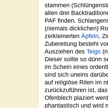
stammen (Schlüngenstr
allen drei Backtraditio
PAF finden. Schlangens
(niemals dicklichen) Ro
zerkleinerten
Äpfeln
, Z
Zubereitung besteht vo
Ausziehen des
Teigs
(n
Dieser sollte so dünn 
im Schein eines ordent
sind sich uneins darüb
auf religiöse Riten im 
zurückzuführen ist, das
Ofenblech plaziert wer
phantastisch und wird m