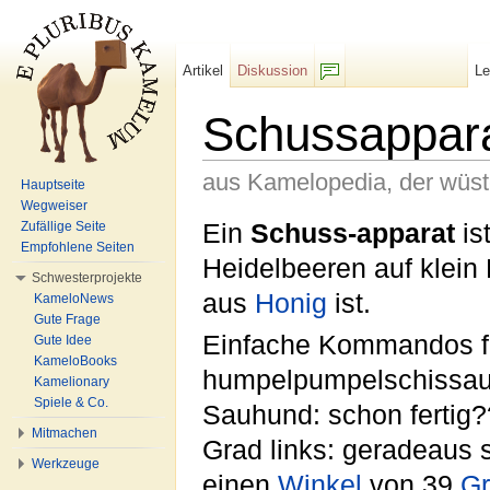
Artikel
Diskussion
L
F/b
Schussappar
aus Kamelopedia, der wüs
Hauptseite
Wegweiser
Wechseln zu:
Navigation
,
Suche
Ein
Schuss-apparat
is
Zufällige Seite
Empfohlene Seiten
Heidelbeeren auf klein
Schwesterprojekte
aus
Honig
ist.
KameloNews
Gute Frage
Einfache Kommandos f
Gute Idee
KameloBooks
humpelpumpelschissaufd
Kamelionary
Spiele & Co.
Sauhund: schon fertig?
Mitmachen
Grad links: geradeaus 
Werkzeuge
einen
Winkel
von 39
G