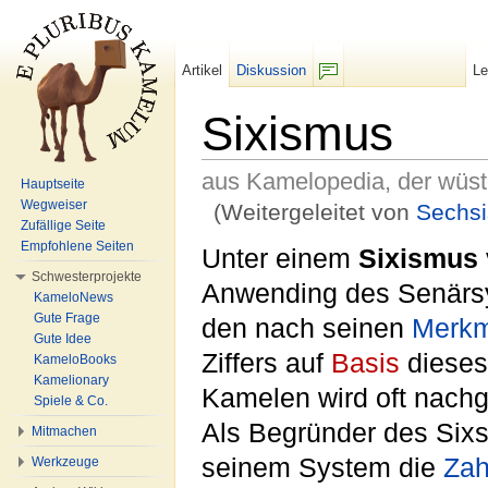
Artikel
Diskussion
L
F/b
Sixismus
aus Kamelopedia, der wüs
Hauptseite
Wegweiser
(Weitergeleitet von
Sechs
Zufällige Seite
Wechseln zu:
Navigation
,
Suche
Empfohlene Seiten
Unter einem
Sixismus
Schwesterprojekte
Anwending des Senärsys
KameloNews
Gute Frage
den nach seinen
Merkm
Gute Idee
Ziffers auf
Basis
dieses
KameloBooks
Kamelionary
Kamelen wird oft nachg
Spiele & Co.
Als Begründer des Sixs
Mitmachen
seinem System die
Zah
Werkzeuge