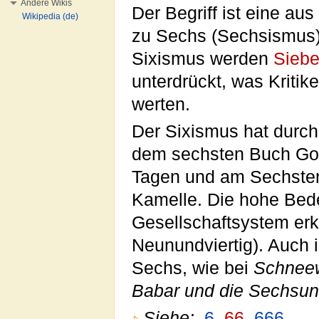
Andere Wikis
Der Begriff ist eine a
Wikipedia (de)
zu Sechs (Sechsismus),
Sixismus werden
Sieb
unterdrückt, was Kriti
werten.
Der Sixismus hat durch
dem sechsten Buch Got
Tagen und am Sechsten 
Kamelle. Die hohe Bed
Gesellschaftsystem erk
Neunundviertig). Auch 
Sechs, wie bei
Schneew
Babar und die Sechsu
Siehe:
6
,
66
,
666