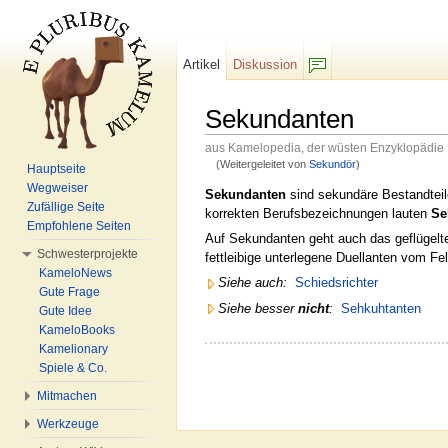
Artikel
Diskussion
F/b
Sekundanten
aus Kamelopedia, der wüsten Enzyklopädie
(Weitergeleitet von
Sekundör
)
Hauptseite
Wechseln zu:
Navigation
,
Suche
Wegweiser
Sekundanten
sind sekundäre Bestandtei
Zufällige Seite
korrekten Berufsbezeichnungen lauten
Se
Empfohlene Seiten
Auf Sekundanten geht auch das geflügelte
Schwesterprojekte
fettleibige unterlegene Duellanten vom F
KameloNews
Siehe auch:
Schiedsrichter
Gute Frage
Siehe besser
nicht
:
Sehkuhtanten
Gute Idee
KameloBooks
Kamelionary
Spiele & Co.
Mitmachen
Werkzeuge