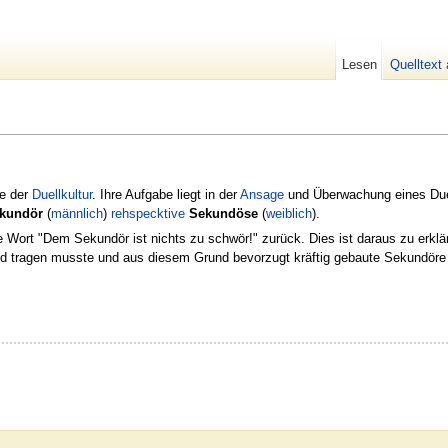
Lesen
Quelltext
le der
Duellkultur
. Ihre Aufgabe liegt in der
Ansage
und Überwachung eines Due
kundör
(
männlich
)
rehspecktive
Sekundöse
(
weiblich
).
 Wort "Dem Sekundör ist nichts zu schwör!" zurück. Dies ist daraus zu erklä
eld tragen musste und aus diesem Grund bevorzugt kräftig gebaute Sekundöre 