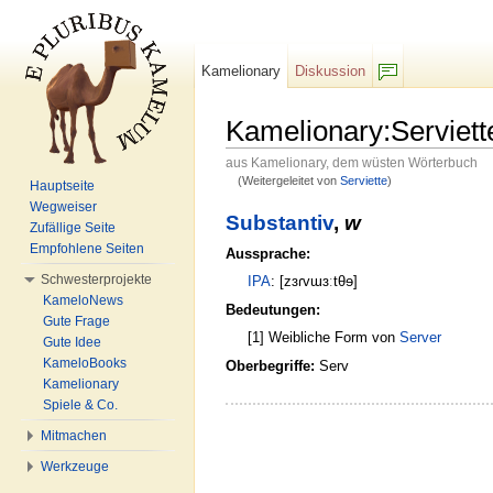
Kamelionary
Diskussion
F/b
Kamelionary:Serviett
aus Kamelionary, dem wüsten Wörterbuch
(Weitergeleitet von
Serviette
)
Hauptseite
Wechseln zu:
Navigation
,
Suche
Wegweiser
Substantiv
,
w
Zufällige Seite
Empfohlene Seiten
Aussprache:
Schwesterprojekte
IPA
: [zɜɾvɯɜːtθɘ]
KameloNews
Bedeutungen:
Gute Frage
[1] Weibliche Form von
Server
Gute Idee
KameloBooks
Oberbegriffe:
Serv
Kamelionary
Spiele & Co.
Mitmachen
Werkzeuge