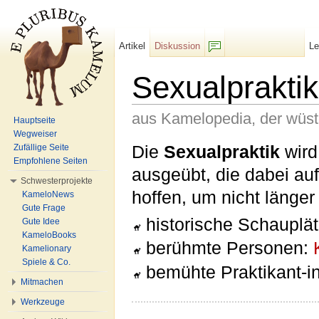
Artikel
Diskussion
L
F/b
Sexualpraktik
aus Kamelopedia, der wüs
Hauptseite
Wegweiser
Wechseln zu:
Navigation
,
Suche
Die
Sexualpraktik
wird
Zufällige Seite
Empfohlene Seiten
ausgeübt, die dabei au
Schwesterprojekte
hoffen, um nicht länge
KameloNews
Gute Frage
historische Schauplä
Gute Idee
KameloBooks
berühmte Personen:
Kamelionary
Spiele & Co.
bemühte Praktikant-i
Mitmachen
Werkzeuge