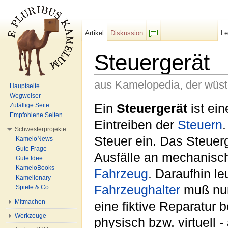
Artikel
Diskussion
L
F/b
Steuergerät
aus Kamelopedia, der wüs
Hauptseite
Wegweiser
Wechseln zu:
Navigation
,
Suche
Ein
Steuergerät
ist ei
Zufällige Seite
Empfohlene Seiten
Eintreiben der
Steuern
.
Schwesterprojekte
Steuer ein. Das Steuer
KameloNews
Gute Frage
Ausfälle an mechanisch
Gute Idee
KameloBooks
Fahrzeug
. Daraufhin l
Kamelionary
Fahrzeughalter
muß nun
Spiele & Co.
Mitmachen
eine fiktive Reparatur b
Werkzeuge
physisch bzw. virtuell 