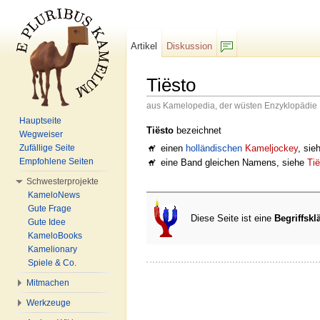
Artikel
Diskussion
F/b
Tiësto
aus Kamelopedia, der wüsten Enzyklopädie
Wechseln zu:
Navigation
,
Suche
Hauptseite
Tiësto
bezeichnet
Wegweiser
einen
holländischen
Kameljockey
, si
Zufällige Seite
Empfohlene Seiten
eine Band gleichen Namens, siehe
Ti
Schwesterprojekte
KameloNews
Gute Frage
Diese Seite ist eine
Begriffskl
Gute Idee
KameloBooks
Kamelionary
Spiele & Co.
Mitmachen
Werkzeuge