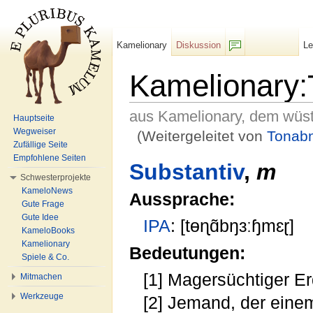
Kamelionary
Diskussion
L
F/b
Kamelionary
aus Kamelionary, dem wüs
Hauptseite
Wegweiser
(Weitergeleitet von
Tonab
Zufällige Seite
Wechseln zu:
Navigation
,
Suche
Empfohlene Seiten
Substantiv
,
m
Schwesterprojekte
KameloNews
Aussprache:
Gute Frage
Gute Idee
IPA
: [tɵɳɑ̃bŋɜːɧmɛɽ]
KameloBooks
Kamelionary
Bedeutungen:
Spiele & Co.
[1] Magersüchtiger E
Mitmachen
Werkzeuge
[2] Jemand, der ein