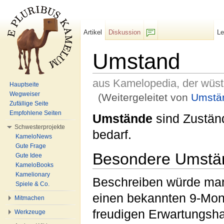
Artikel
Diskussion
L
F/b
Umstand
aus Kamelopedia, der wüs
Hauptseite
Wegweiser
(Weitergeleitet von
Umstä
Zufällige Seite
Wechseln zu:
Navigation
,
Suche
Empfohlene Seiten
Umstände
sind Zustän
Schwesterprojekte
bedarf.
KameloNews
Gute Frage
Besondere Umstä
Gute Idee
KameloBooks
Kamelionary
Beschreiben würde ma
Spiele & Co.
einen bekannten 9-Monat
Mitmachen
freudigen Erwartungsh
Werkzeuge