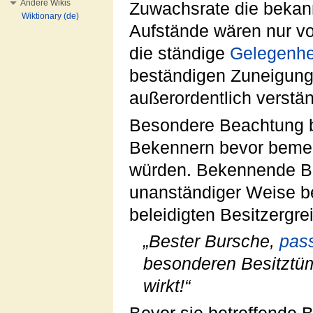
Andere Wikis
Zuwachsrate die bekan
Wiktionary (de)
Aufstände wären nur v
die ständige
Gelegenhe
beständigen Zuneigung
außerordentlich verstä
Besondere Beachtung 
Bekennern bevor beme
würden. Bekennende B
unanständiger Weise b
beleidigten Besitzergre
„Bester Bursche,
pas
besonderen Besitztü
wirkt!“